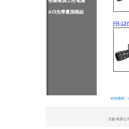
視覺檢測工控電腦
AOI光學量測模組
FR-13Y
特別聲明：
汎叡有限公司 T