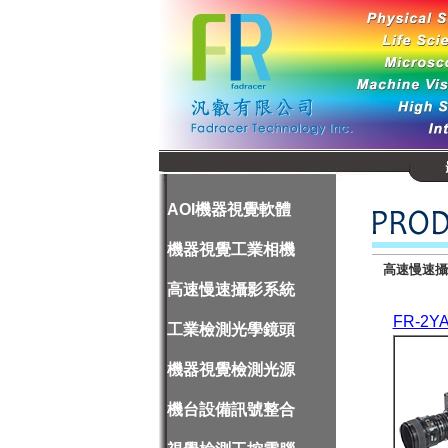
AOI機器視覺軟體
機器視覺工業相機
高速慢速
高速慢速攝影系統
FR-2YA
工業檢測光學鏡頭
機器視覺檢測光源
機台設備訊號整合