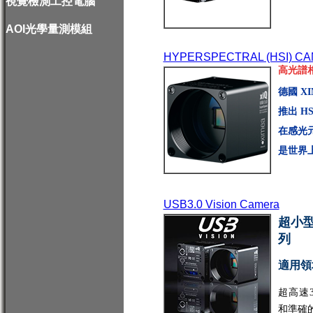
視覺檢測工控電腦
AOI光學量測模組
HYPERSPECTRAL (HSI) C
高光譜
德國 XI
推出 HS
在感光
是世界
USB3.0 Vision Camera
超小型
列
適用領
超高速
和準確