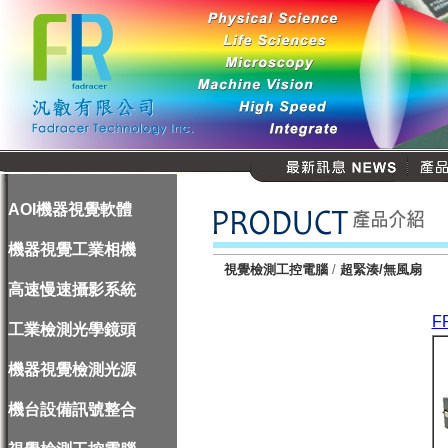
AOI機器視覺軟體
機器視覺工業相機
視覺檢測工控電腦
/
超緊湊/無風扇
高速慢速攝影系統
F
工業檢測光學鏡頭
機器視覺檢測光源
機台設備訊號整合