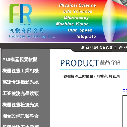
AOI機器視覺軟體
機器視覺工業相機
視覺檢測工控電腦
/
可擴充/無風扇
高速慢速攝影系統
F
工業檢測光學鏡頭
機器視覺檢測光源
機台設備訊號整合