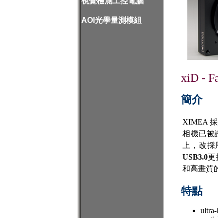
視覺檢測工控電腦
AOI光學量測模組
xiD - F
簡介
XIMEA 
相機已被
上，改採
USB3.0
更採
和高畫質的色
特點
ultra