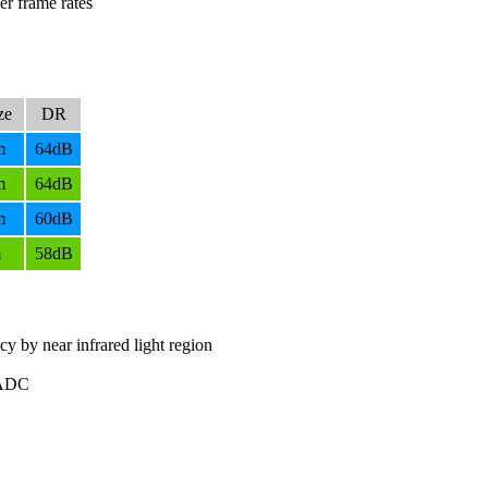
er frame rates
ze
DR
m
64dB
m
64dB
m
60dB
m
58dB
 by near infrared light region
t ADC