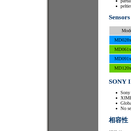
parti
pelti
Sensors
Mod
MD028x
MD061x
MD091x
MD120x
SONY I
Sony 
XIME
Globa
No se
相容性