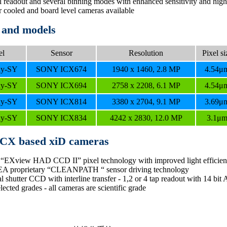
al readout and several binning modes with enhanced sensitivity and high
er cooled and board level cameras available
 and models
el
Sensor
Resolution
Pixel si
y-SY
SONY ICX674
1940 x 1460, 2.8 MP
4.54μ
y-SY
SONY ICX694
2758 x 2208, 6.1 MP
4.54μ
y-SY
SONY ICX814
3380 x 2704, 9.1 MP
3.69μ
y-SY
SONY ICX834
4242 x 2830, 12.0 MP
3.1μ
CX based xiD cameras
“EXview HAD CCD II” pixel technology with improved light efficiency
A proprietary “CLEANPATH “ sensor driving technology
l shutter CCD with interline transfer - 1,2 or 4 tap readout with 14 bi
lected grades - all cameras are scientific grade