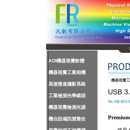
AOI機器視覺軟體
機器視覺工業相機
機器視覺
高速慢速攝影系統
USB 3
工業檢測光學鏡頭
No. FR-XI-C
機器視覺檢測光源
Premium
機台設備訊號整合
使用 So