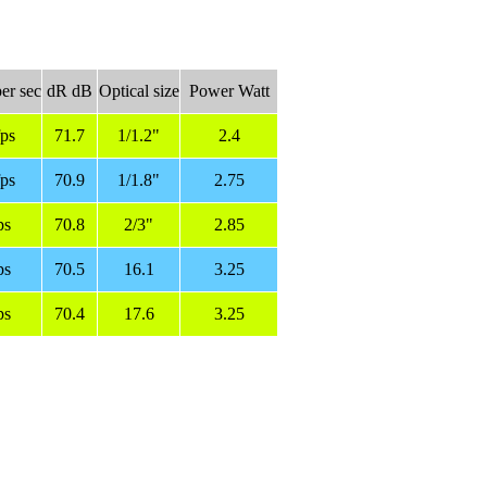
er sec
dR dB
Optical size
Power Watt
fps
71.7
1/1.2"
2.4
fps
70.9
1/1.8"
2.75
ps
70.8
2/3"
2.85
ps
70.5
16.1
3.25
ps
70.4
17.6
3.25