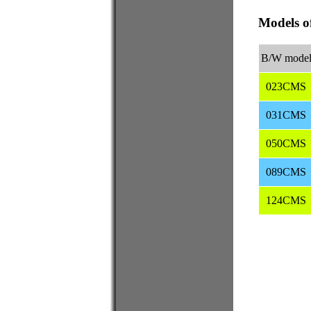
Models o
B/W mode
023CMS
031CMS
050CMS
089CMS
124CMS
機器視覺