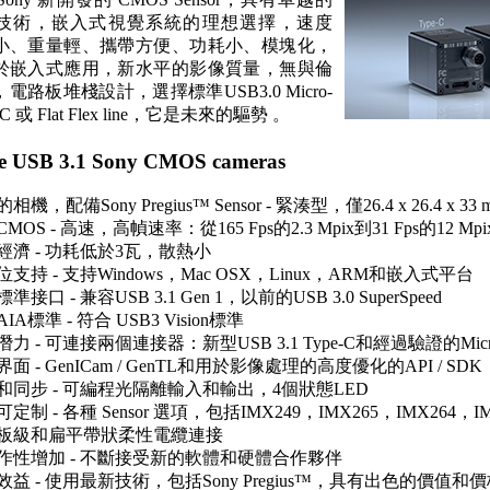
us™ 技術，嵌入式視覺系統的理想選擇，速度
小、重量輕、攜帶方便、功耗小、模塊化，
於嵌入式應用，新水平的影像質量，無與倫
電路板堆棧設計，選擇標準USB3.0 Micro-
e-C 或 Flat Flex line，它是未來的驅勢 。
re USB 3.1 Sony CMOS cameras
相機，配備Sony Pregius™ Sensor - 緊湊型，僅26.4 x 26.4 x 
MOS - 高速，高幀速率：從165 Fps的2.3 Mpix到31 Fps的12 Mpi
經濟 - 功耗低於3瓦，散熱小
支持 - 支持Windows，Mac OSX，Linux，ARM和嵌入式平台
準接口 - 兼容USB 3.1 Gen 1，以前的USB 3.0 SuperSpeed
IA標準 - 符合 USB3 Vision標準
力 - 可連接兩個連接器：新型USB 3.1 Type-C和經過驗證的Micr
面 - GenICam / GenTL和用於影像處理的高度優化的API / SDK
和同步 - 可編程光隔離輸入和輸出，4個狀態LED
定制 - 各種 Sensor 選項，包括IMX249，IMX265，IMX264
板級和扁平帶狀柔性電纜連接
作性增加 - 不斷接受新的軟體和硬體合作夥伴
效益 - 使用最新技術，包括Sony Pregius™，具有出色的價值和