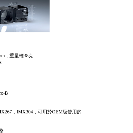
33 mm，重量輕38克
x
o-B
，IMX267，IMX304，可用於OEM級使用的
價格