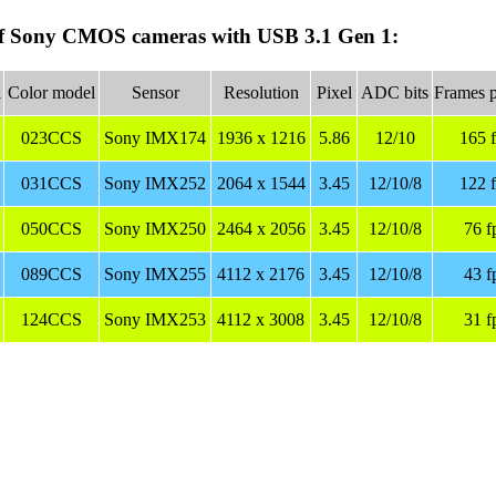
f Sony CMOS cameras with USB 3.1 Gen 1:
l
Color model
Sensor
Resolution
Pixel
ADC bits
Frames p
023CCS
Sony IMX174
1936 x 1216
5.86
12/10
165 
031CCS
Sony IMX252
2064 x 1544
3.45
12/10/8
122 
050CCS
Sony IMX250
2464 x 2056
3.45
12/10/8
76 f
089CCS
Sony IMX255
4112 x 2176
3.45
12/10/8
43 f
124CCS
Sony IMX253
4112 x 3008
3.45
12/10/8
31 f
專家