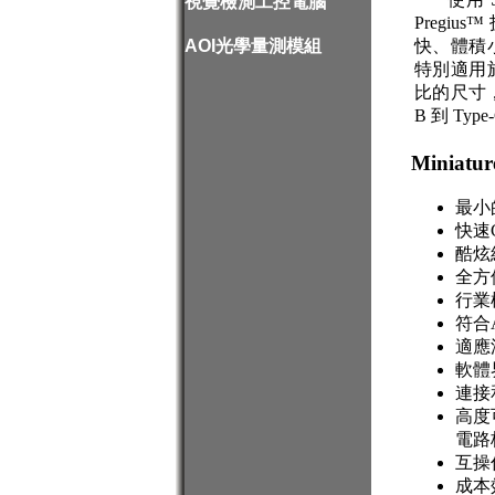
視覺檢測工控電腦
Pregi
快、體積
AOI光學量測模組
特別適用
比的尺寸，
B 到 Typ
Miniatu
最小的
快速C
酷炫
全方位
行業標
符合A
適應潛
軟體界
連接
高度可
電路
互操
成本