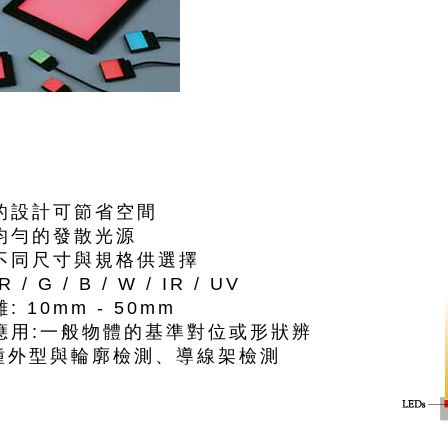
的設計可節省空間
均勻的發散光源
不同尺寸與規格供選擇
 / G / B / W / IR / UV
: 10mm - 50mm
應用:一般物體的基準對位或形狀辨
種外型與輪廓檢測、導線架檢測