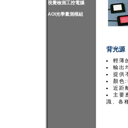
視覺檢測工控電腦
AOI光學量測模組
背光源
輕薄
輸出
提供
顏色:R
近距離
主要
識、各