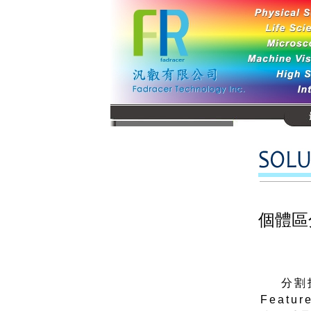
個體區分 
分割
Feat